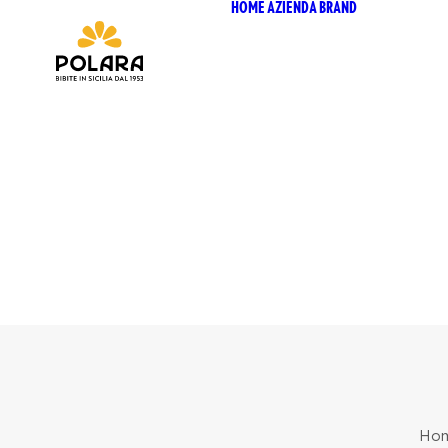
HOME
AZIENDA
BRAND
ANTICA
SICILI
ANTICA
SICILI
BIO SIC
BIZ BI
CHIOS
CHIOSC
SELEZI
CHIOSC
POLARA
P53 ZE
VIVÌO
I NETT
Ho