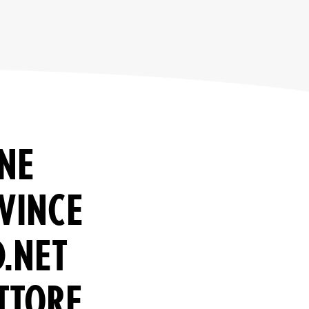
ONE
 VINCE
D.NET
ETTORE