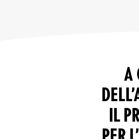
A 
DELL’
IL P
PER L