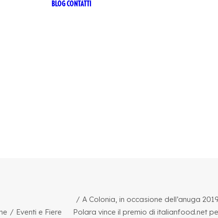
BLOG
CONTATTI
 RICETTA
ANA
 RICETTA
ANA ZERO
ILIA
TTER
CHÌ
HÌ LE
ONI
HÌ ZERO
 53
RO ALCOL
ARI
A Colonia, in occasione dell’anuga 2019
me
Eventi e Fiere
Polara vince il premio di italianfood.net pe