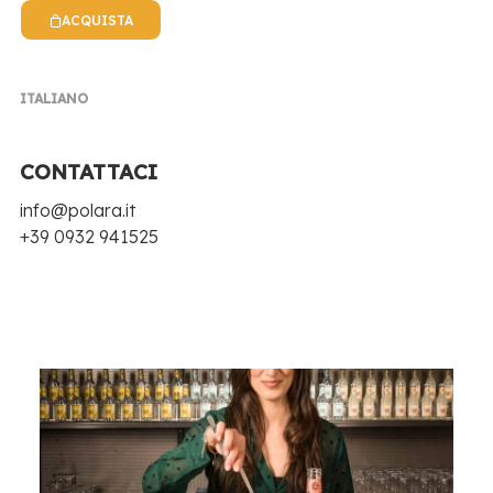
UN’ISOLA: LA MIXOLOGY SI
ACQUISTA
TINGE DI SICILIA ALLA
PALERMO COCKTAIL WEEK
ITALIANO
CON BIBITE POLARA
CONTATTACI
17 Novembre 2024
•
In
Eventi e Fiere
,
info@polara.it
Notizie
•
5 Minutes
+39 0932 941525