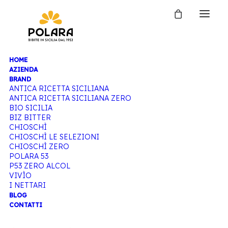
HOME
Home
Eventi e Fiere
AZIENDA
BRAND
Cinque donne e un’isola: la mixology si tinge di
ANTICA RICETTA SICILIANA
Sicilia alla Palermo Cocktail Week con Bibite
ANTICA RICETTA SICILIANA ZERO
BIO SICILIA
Polara
BIZ BITTER
CHIOSCHÌ
CHIOSCHÌ LE SELEZIONI
CHIOSCHÌ ZERO
POLARA 53
P53 ZERO ALCOL
VIVÌO
I NETTARI
BLOG
CINQUE DONNE E
CONTATTI