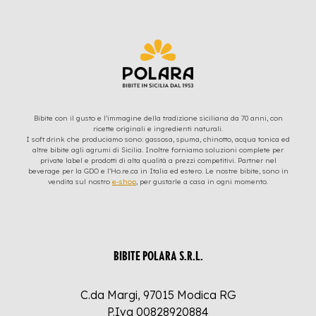
Bibite con il gusto e l’immagine della tradizione siciliana da 70 anni, con
ricette originali e ingredienti naturali.
I soft drink che produciamo sono: gassosa, spuma, chinotto, acqua tonica ed
altre bibite agli agrumi di Sicilia. Inoltre forniamo soluzioni complete per
private label e prodotti di alta qualità a prezzi competitivi. Partner nel
beverage per la GDO e l’Ho.re.ca in Italia ed estero. Le nostre bibite, sono in
vendita sul nostro
e-shop
, per gustarle a casa in ogni momento.
BIBITE POLARA S.R.L.
C.da Margi, 97015 Modica RG
P.Iva 00828920884