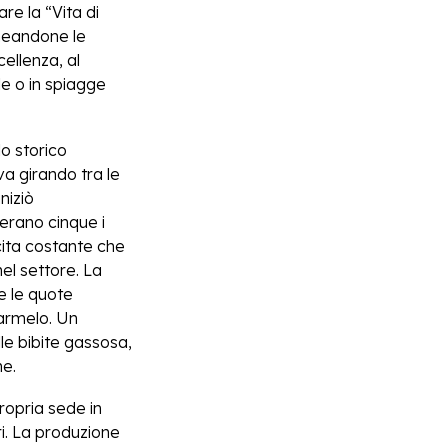
re la “Vita di
ineandone le
cellenza, al
le o in spiagge
lo storico
va girando tra le
niziò
 erano cinque i
cita costante che
nel settore. La
te le quote
Carmelo. Un
le bibite gassosa,
ne.
ropria sede in
i. La produzione