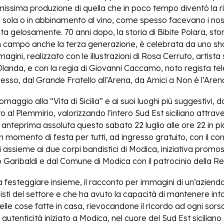
imissima produzione di quella che in poco tempo diventò la
 sola o in abbinamento al vino, come spesso facevano i nos
ta gelosamente. 70 anni dopo, la storia di Bibite Polara, stor
n campo anche la terza generazione, è celebrata da uno sho
gini, realizzato con le illustrazioni di Rosa Cerruto, artista s
 Olanda, e con la regia di Giovanni Caccamo, noto regista te
sso, dal Grande Fratello all’Arena, da Amici a Non è l’Aren
maggio alla “Vita di Sicilia” e ai suoi luoghi più suggestivi
tto al Plemmirio, valorizzando l’intero Sud Est siciliano attra
 anteprima assoluta questo sabato 22 luglio alle ore 22 in p
momento di festa per tutti, ad ingresso gratuito, con il co
i assieme ai due corpi bandistici di Modica, iniziativa promo
Garibaldi e dal Comune di Modica con il patrocinio della Reg
esteggiare insieme, il racconto per immagini di un’azienda 
isti del settore e che ha avuto la capacità di mantenere inta
elle cose fatte in casa, rievocandone il ricordo ad ogni sor
 autenticità iniziato a Modica, nel cuore del Sud Est siciliano 