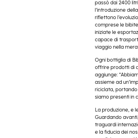
passò dai 2400 litr
l’introduzione della
riflettono l’evoluzi
comprese le bibite
iniziate le esport
capace di trasporta
viaggio nella meravi
Ogni bottiglia di B
offrire prodotti d
aggiunge: “Abbiamo 
assieme ad un’impr
riciclata, portando 
siamo presenti in c
La produzione, e 
Guardando avanti,
traguardi internazi
e la fiducia dei no