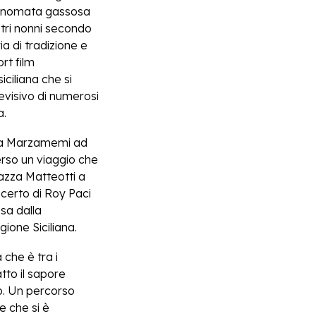
 rinomata gassosa
tri nonni secondo
ia di tradizione e
rt film
iciliana che si
levisivo di numerosi
a.
, da Marzamemi ad
verso un viaggio che
iazza Matteotti a
ncerto di Roy Paci
ssa dalla
ione Siciliana.
che è tra i
tto il sapore
so. Un percorso
e che si è