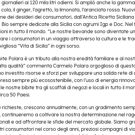
i giornalieri ai 120 mila litri odierni. Si ampliò anche la gamm
 cola, il ginger, l’agretto, la limonata, l’aranciata rossa. Nuo
one dei desideri dei consumatori, dall’Antica Ricetta Siciliana 
 Bio sempre dedicate alla Sicilia con agrumi Igp e Doc. Ne
azioni in tutto il mondo. “Le nostre bevande sono diventate u
re i consumatori in un viaggio attraverso la cultura e le tradi
gliosa “Vita di Sicilia” in ogni sorso.
ibite Polara è un tributo alla nostra eredità familiare e al n
i alta qualità” commenta Carmelo Polara orgoglioso di quest
investito risorse e sforzi per sviluppare una solida rete di 
esa sempre più ecosostenibile, con l’uso di energia rinnova
le nostre bibite tra gli scaffali di negozi e locali in tutto il 
irca 50 Paesi.
le richieste, crescono annualmente, con un gradimento sem
 continueremo a coltivare la nostra determinazione nel rag
onali e ad affrontare le sfide del mercato globale. Siamo gra
stri consumatori nel corso degli anni, preziosi compagni di 