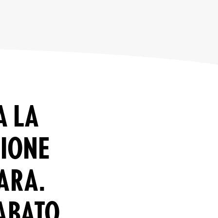
A LA
SIONE
LARA.
ABATO