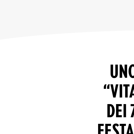
UNO
“VIT
DEI 
FEST