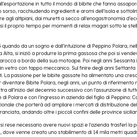
ll’esportazione in tutto il mondo di bibite che fanno assapora
imo sorso, racchiudendo ingredienti e aromi dell’isola e sottol
re agli altipiani, dai muretti a secco all’enogastronomia d’ec
si il proprio tempo per momenti di relax magari sotto le stel
 quando da un sogno e dall’intuizione di Peppino Polara, nel
 Alta, si iniziò a produrre la prima gassosa che poi si vende
 barocca a bordo della sua motoape. Poi negli anni Sessanta i
 in vetro con tappo meccanico. Sul finire degli anni Settanta
ti. La passione per le bibite gassate ha alimentato una cres
r diventare Bibite Polara, negli anni, un punto di riferimento 
stra all’inizio del decennio successivo con l’assunzione di tut
 di Polara e con l’ingresso in azienda del figlio di Peppino: 
onale che porterà ad ampliare i mercati di distribuzione del
anciata, andando oltre i piccoli confini delle province sicilia
 rese necessario avere nuovi spazi e l’azienda trasferì la p
, dove venne creato uno stabilimento di 14 mila metri quadr