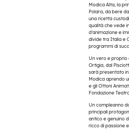
Modica Alta, la pr
Polara, da bere da
una ricetta custodi
qualità che vede i
d’animazione e imma
divide tra Italia e
programmi di succe
Un vero e proprio o
Ortigia, dal Piscio
sarà presentato in
Modica aprendo un 
e gli Ottoni Animat
Fondazione Teatro 
Un compleanno da f
principali protagon
antico e genuino d
ricco di passione e