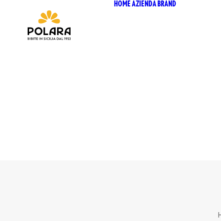
HOME
AZIENDA
BRAND
ANTICA
SICILI
ANTICA
SICILI
BIO SIC
BIZ BI
CHIOS
CHIOSC
SELEZI
CHIOSC
POLARA
P53 ZE
VIVÌO
I NETT