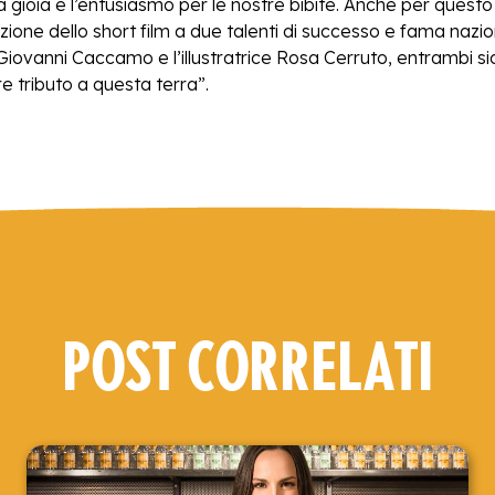
la gioia e l’entusiasmo per le nostre bibite. Anche per ques
zazione dello short film a due talenti di successo e fama naz
Giovanni Caccamo e l’illustratrice Rosa Cerruto, entrambi sici
e tributo a questa terra”.
POST CORRELATI