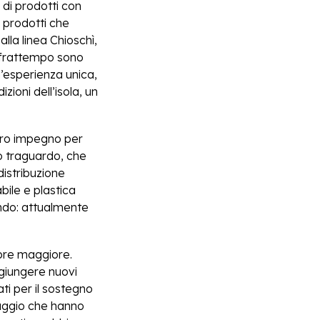
a di prodotti con
vi prodotti che
alla linea Chioschì,
l frattempo sono
n’esperienza unica,
zioni dell’isola, un
ostro impegno per
o traguardo, che
distribuzione
bile e plastica
mondo: attualmente
pre maggiore.
giungere nuovi
ti per il sostegno
viaggio che hanno