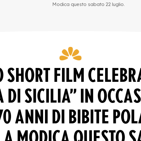
Modica questo sabato 22 luglio.
 SHORT FILM CELEBR
A DI SICILIA” IN OCCA
70 ANNI DI BIBITE PO
A A MODICA QUESTO S