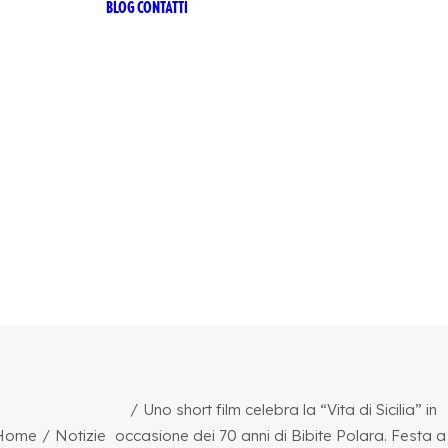
BLOG
CONTATTI
 RICETTA
ANA
 RICETTA
ANA ZERO
ILIA
TTER
CHÌ
HÌ LE
ONI
HÌ ZERO
 53
RO ALCOL
ARI
Uno short film celebra la “Vita di Sicilia” in
Home
Notizie
occasione dei 70 anni di Bibite Polara. Festa a