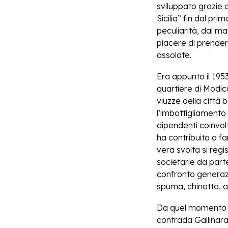
sviluppato grazie a
Sicilia” fin dal pr
peculiarità, dal ma
piacere di prender
assolate.
Era appunto il 1953
quartiere di Modica
viuzze della città
l’imbottigliamento
dipendenti coinvol
ha contribuito a fa
vera svolta si regi
societarie da parte
confronto generazi
spuma, chinotto, ar
Da quel momento si
contrada Gallinara